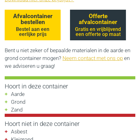
Afvalcontainer
Offerte
bestellen
afvalcontainer
Bestel aan een
Gratis en vrijblijvend
eerlijke prijs
een offerte op maat
Bent u niet zeker of bepaalde materialen in de aarde en
grond container mogen?
Neem contact met ons op
en
we adviseren u graag!
Hoort in deze container
Aarde
Grond
Zand
Hoort niet in deze container
Asbest
Kleigrond