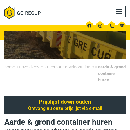
Overslaan
en
naar
de
inhoud
gaan
home
onze diensten
verhuur afvalcontainers
aarde & grond
kruimelpad
container
huren
Prijslijst downloaden
Ontvang nu onze prijslijst via e-mail
Aarde & grond container huren