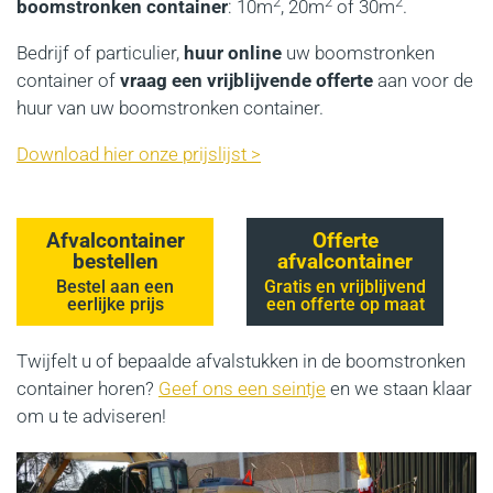
2
2
2
boomstronken container
: 10m
, 20m
of 30m
.
Bedrijf of particulier,
huur online
uw boomstronken
container of
vraag een vrijblijvende offerte
aan voor de
huur van uw boomstronken container.
Download hier onze prijslijst >
Afvalcontainer
Offerte
bestellen
afvalcontainer
Bestel aan een
Gratis en vrijblijvend
eerlijke prijs
een offerte op maat
Twijfelt u of bepaalde afvalstukken in de boomstronken
container horen?
Geef ons een seintje
en we staan klaar
om u te adviseren!